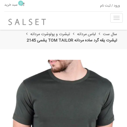
0
سبد خرید
ورود / ثبت نام
T
o
g
سال ست
لباس مردانه
تیشرت و پولوشرت مردانه
g
تیشرت یقه گرد ساده مردانه TOM TAILOR یشمی 2145
l
e
n
a
v
i
g
a
t
i
o
n