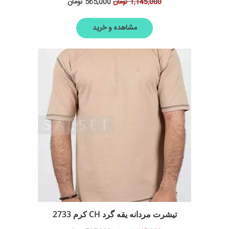
565,000
تومان
1,145,000
تومان
مشاهده و خرید
تیشرت مردانه یقه گرد CH کرم 2733