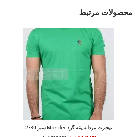
محصولات مرتبط
تیشرت مردانه یقه گرد Moncler سبز 2730