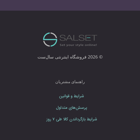
ل
خ
و
د
ر
ا
و
ا
© 2026 فروشگاه اینترنتی سال‌ست
ر
د
ن
م
راهنمای مشتریان
ا
ی
شرایط و قوانین
ی
د
پرسش‌های متداول
شرایط بازگرداندن کالا طی ۷ روز