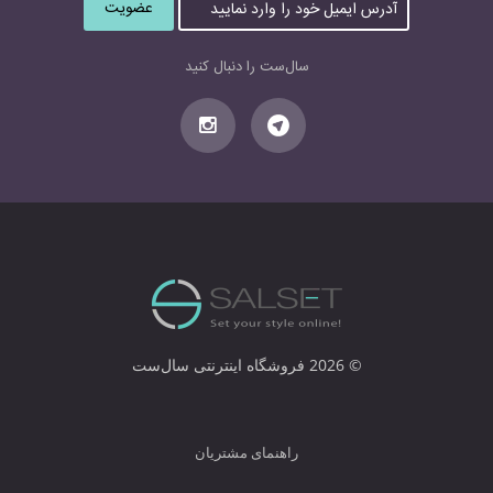
د
ر
س
سال‌ست را دنبال کنید
ا
ی
م
ی
ل
خ
و
د
ر
ا
و
ا
© 2026 فروشگاه اینترنتی سال‌ست
ر
د
ن
م
راهنمای مشتریان
ا