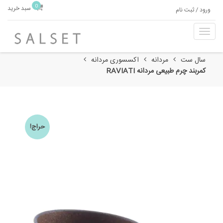
0
سبد خرید
ورود / ثبت نام
T
o
g
سال ست
مردانه
اکسسوری مردانه
g
کمربند چرم طبیعی مردانه RAVIATI
l
e
n
a
v
حراج!
i
g
a
t
i
o
n