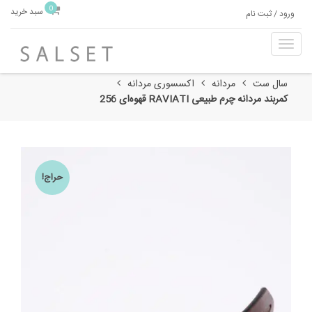
0
سبد خرید
ورود / ثبت نام
T
o
g
سال ست
مردانه
اکسسوری مردانه
g
کمربند مردانه چرم طبیعی RAVIATI قهوه‌ای 256
l
e
n
a
v
حراج!
i
g
a
t
i
o
n