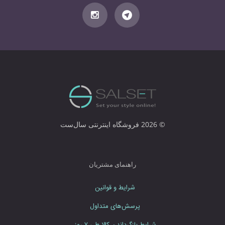
ی
م
ی
ل
خ
و
د
ر
ا
و
ا
© 2026 فروشگاه اینترنتی سال‌ست
ر
د
ن
م
راهنمای مشتریان
ا
ی
شرایط و قوانین
ی
د
پرسش‌های متداول