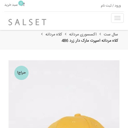
0
سبد خرید
ورود / ثبت نام
T
o
g
سال ست
اکسسوری مردانه
کلاه مردانه
g
کلاه مردانه اسپرت مارک دار زرد 486
l
e
n
a
v
حراج!
i
g
a
t
i
o
n