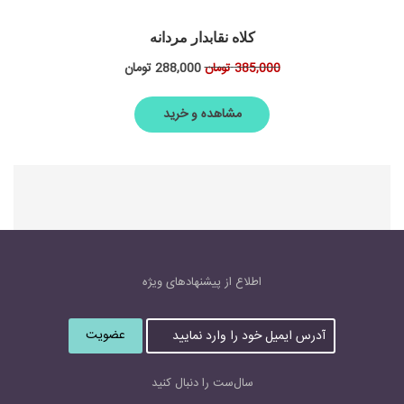
کلاه نقابدار مردانه
288,000
تومان
385,000
تومان
مشاهده و خرید
اطلاع از پیشنهاد‌های‌ ویژه
آ
د
ر
س
سال‌ست را دنبال کنید
ا