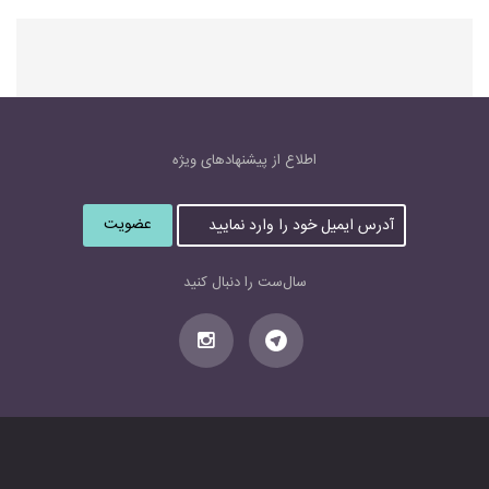
اطلاع از پیشنهاد‌های‌ ویژه
آ
د
ر
س
سال‌ست را دنبال کنید
ا
ی
م
ی
ل
خ
و
د