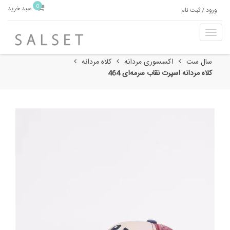
0
سبد خرید
ورود / ثبت نام
T
o
g
سال ست
اکسسوری مردانه
کلاه مردانه
g
کلاه مردانه اسپرت نقاب سرمه‌ای 464
l
e
n
a
v
i
g
a
t
i
o
n