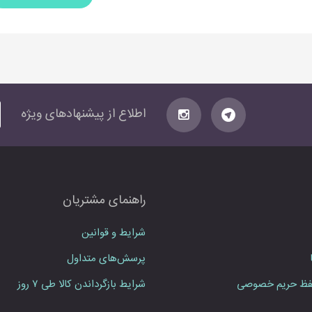
آ
اطلاع از پیشنهاد‌های‌ ویژه
د
ر
س
ا
ی
راهنمای مشتریان
م
ی
ل
شرایط و قوانین
خ
پرسش‌های متداول
و
د
ظ حریم خصوصی
شرایط بازگرداندن کالا طی ۷ روز
ر
ا