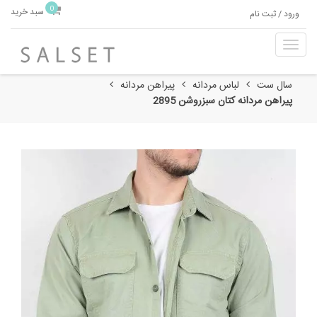
0
سبد خرید
ورود / ثبت نام
T
o
g
سال ست
لباس مردانه
پیراهن مردانه
g
پیراهن مردانه کتان سبز‌روشن 2895
l
e
n
a
v
i
g
a
t
i
o
n