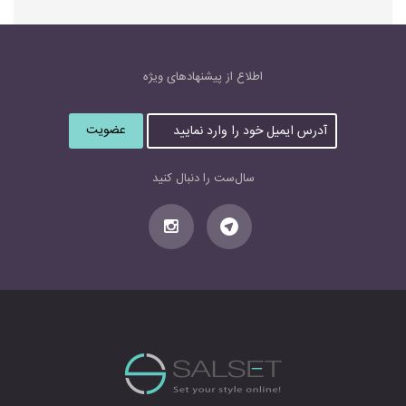
اطلاع از پیشنهاد‌های‌ ویژه
آ
د
ر
س
سال‌ست را دنبال کنید
ا
ی
م
ی
ل
خ
و
د
ر
ا
و