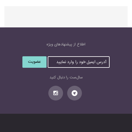
اطلاع از پیشنهاد‌های‌ ویژه
آ
د
ر
س
سال‌ست را دنبال کنید
ا
ی
م
ی
ل
خ
و
د