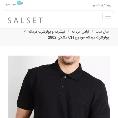
0
سبد خرید
ورود / ثبت نام
T
o
g
سال ست
لباس مردانه
تیشرت و پولوشرت مردانه
g
پولوشرت مردانه جودون CH مشکی 2802
l
e
n
a
v
i
g
a
t
i
o
n