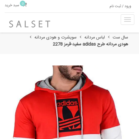
0
سبد خرید
ورود / ثبت نام
T
o
g
سال ست
لباس مردانه
سویشرت و هودی مردانه
g
هودی مردانه طرح adidas سفید-قرمز 2278
l
e
n
a
v
i
g
a
t
i
o
n