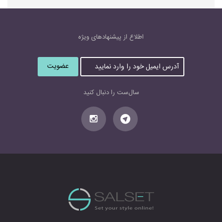
اطلاع از پیشنهاد‌های‌ ویژه
آ
د
ر
س
سال‌ست را دنبال کنید
ا
ی
م
ی
ل
خ
و
د
ر
ا
و
ا