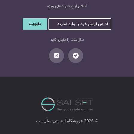
اطلاع از پیشنهاد‌های‌ ویژه
آ
د
ر
س
سال‌ست را دنبال کنید
ا
ی
م
ی
ل
خ
و
د
ر
ا
و
ا
© 2026 فروشگاه اینترنتی سال‌ست
ر
د