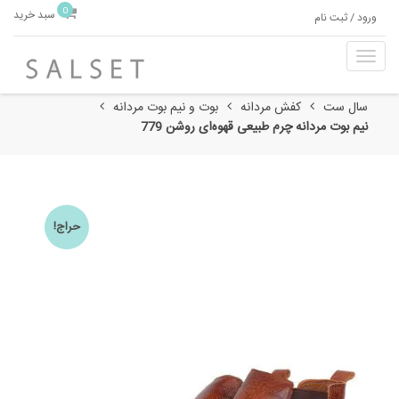
0
سبد خرید
ورود / ثبت نام
T
o
g
سال ست
کفش مردانه
بوت و نیم بوت مردانه
g
نیم بوت مردانه چرم طبیعی قهوه‌ای روشن 779
l
e
n
a
v
حراج!
i
g
a
t
i
o
n