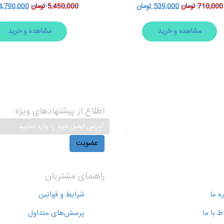
539,000
تومان
4,790,000
710,000
تومان
5,450,000
تومان
مشاهده و خرید
مشاهده و خرید
اطلاع از پیشنهاد‌های‌ ویژه
آدرس
ایمیل
خود
را
وارد
نمایید
راهنمای مشتریان
ره ما
شرایط و قوانین
اط با ما
پرسش‌های متداول