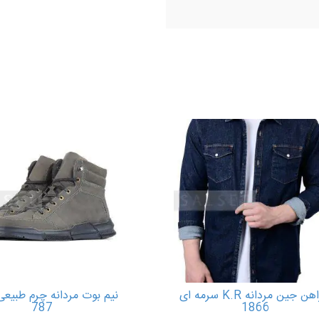
پیراهن جین مردانه K.R سرمه ای
نیم بوت مردانه چرم طبیعی
787
1866