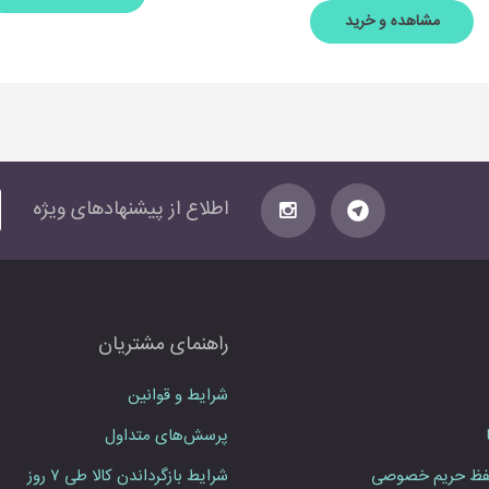
مشاهده و خرید
آ
اطلاع از پیشنهاد‌های‌ ویژه
د
ر
س
ا
ی
راهنمای مشتریان
م
ی
ل
شرایط و قوانین
خ
پرسش‌های متداول
و
د
ظ حریم خصوصی
شرایط بازگرداندن کالا طی ۷ روز