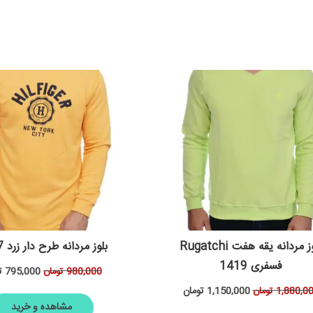
بلوز مردانه یقه هفت Rugatchi
بلوز مردانه طرح دار زرد 1377
فسفری 1419
795,000
ت
980,000
تومان
1,150,000
تومان
1,880,0
تومان
مشاهده و خرید