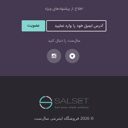
اطلاع از پیشنهاد‌های‌ ویژه
آ
د
ر
س
سال‌ست را دنبال کنید
ا
ی
م
ی
ل
خ
و
د
ر
ا
و
ا
© 2026 فروشگاه اینترنتی سال‌ست
ر
د