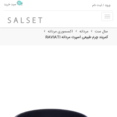
0
سبد خرید
ورود / ثبت نام
T
o
g
سال ست
مردانه
اکسسوری مردانه
g
کمربند چرم طبیعی اسپرت مردانه RAVIATI
l
e
n
a
v
i
g
a
t
i
o
n