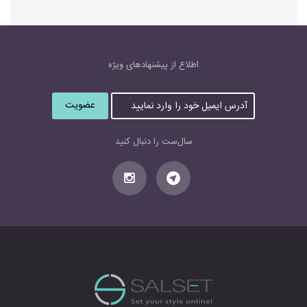
اطلاع از پیشنهاد‌های‌ ویژه
آ
د
ر
س
سال‌ست را دنبال کنید
ا
ی
م
ی
ل
خ
و
د
ر
ا
و