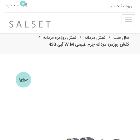
0
سبد خرید
ورود / ثبت نام
T
o
g
سال ست
کفش مردانه
کفش روزمره مردانه
g
کفش روزمره مردانه چرم طبیعی W.M آبی 430
l
e
n
a
v
حراج!
i
g
a
t
i
o
n