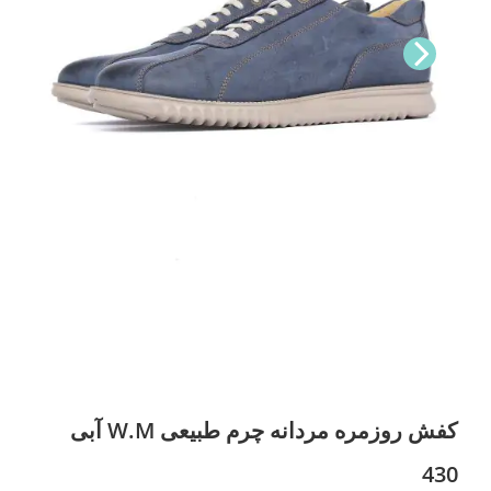
Nex
t
کفش روزمره مردانه چرم طبیعی W.M آبی
430