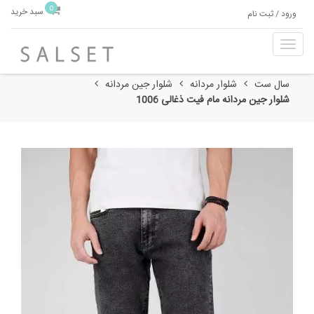
0
سبد خرید
ورود / ثبت نام
T
o
g
سال ست
شلوار مردانه
شلوار جین مردانه
g
شلوار جین مردانه مام فیت ذغالی 1006
l
e
n
a
v
i
g
a
t
i
o
n