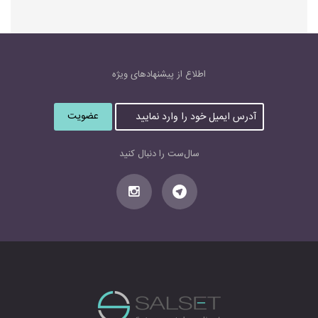
اطلاع از پیشنهاد‌های‌ ویژه
آ
د
ر
س
سال‌ست را دنبال کنید
ا
ی
م
ی
ل
خ
و
د
ر
ا