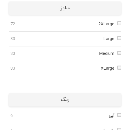
سایز
72
2XLarge
83
Large
83
Medium
83
XLarge
رنگ
آبی
6