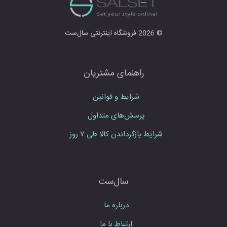
ا
مشکی
5
و
ا
© 2026 فروشگاه اینترنتی سال‌ست
ر
نارنجی
1
د
ن
نسکافه ای
1
م
راهنمای مشتریان
ا
کالباسی
1
ی
شرایط و قوانین
ی
کرم
د
پرسش‌های متداول
1
شرایط بازگرداندن کالا طی ۷ روز
کله‌غازی
1
گلبهی
1
سال‌ست
یشمی
3
درباره ما
ارتباط با ما