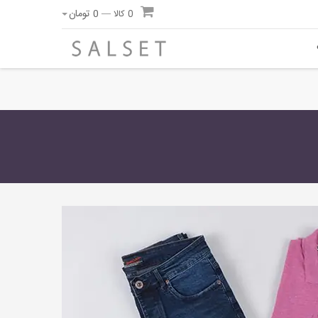
0
تومان
0 کالا —